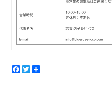
※営業のお電話はご遠慮くだ
10:00~18:00
営業時間
定休日：不定休
代表者名
志賀 逸子 (ｼｶﾞ ｲﾂｺ)
E-mail
info@bluerose-icco.com
F
T
共
ac
w
有
e
itt
b
er
o
o