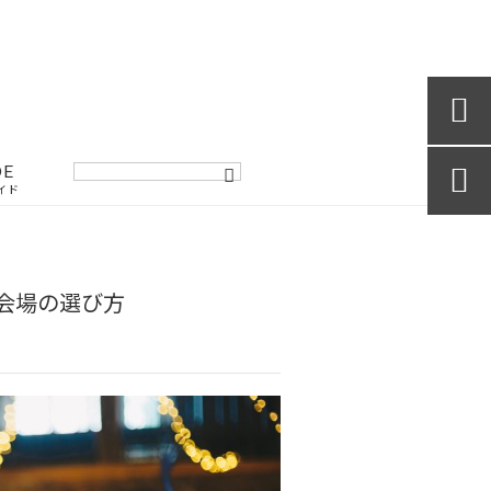

DE

イド
会場の選び方