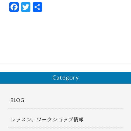
F
T
共
ac
w
有
e
itt
b
er
o
o
k
Category
BLOG
レッスン、ワークショップ情報