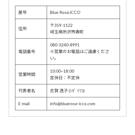
屋号
Blue Rose.iCCO
〒359-1122
住所
埼玉県所沢市寿町
080-3240-8991
電話番号
※営業のお電話はご遠慮くださ
い。
10:00~18:00
営業時間
定休日：不定休
代表者名
志賀 逸子 (ｼｶﾞ ｲﾂｺ)
E-mail
info@bluerose-icco.com