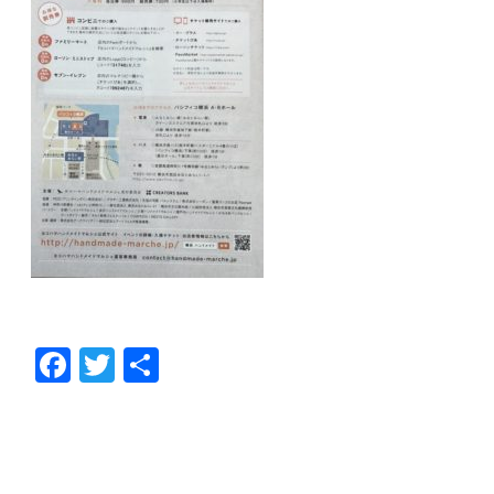
F
T
共
ac
w
有
e
itt
b
er