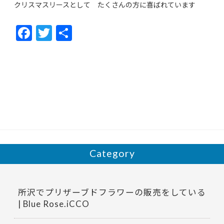
クリスマスリースとして たくさんの方に喜ばれています
F
T
共
ac
w
有
e
itt
b
er
o
o
k
Category
所沢でプリザーブドフラワーの販売をしている
| Blue Rose.iCCO