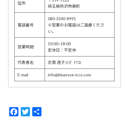
住所
埼玉県所沢市寿町
080-3240-8991
電話番号
※営業のお電話はご遠慮くださ
い。
10:00~18:00
営業時間
定休日：不定休
代表者名
志賀 逸子 (ｼｶﾞ ｲﾂｺ)
E-mail
info@bluerose-icco.com
F
T
共
ac
w
有