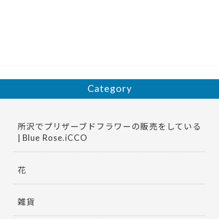
e
itt
b
er
o
o
k
Category
所沢でプリザーブドフラワーの販売をしている
| Blue Rose.iCCO
花
雑貨