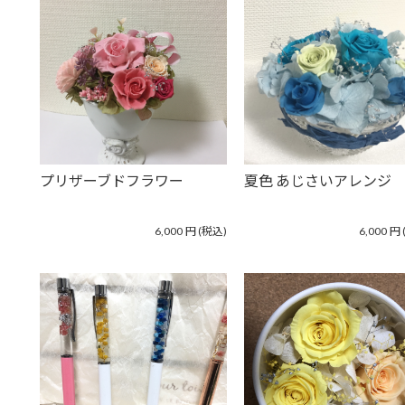
プリザーブドフラワー
夏色 あじさいアレンジ
6,000
円
(税込)
6,000
円