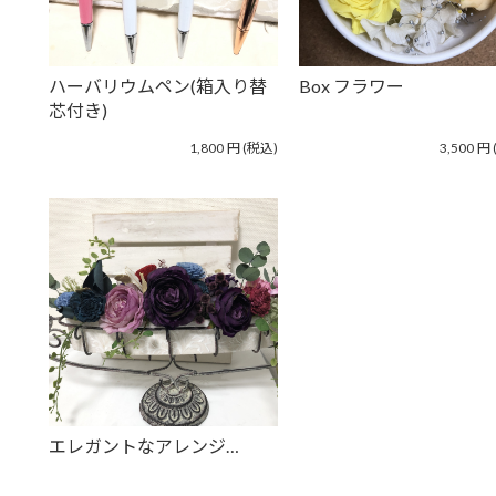
ハーバリウムペン(箱入り替
Box フラワー
芯付き)
1,800
円
(税込)
3,500
円
エレガントなアレンジ…